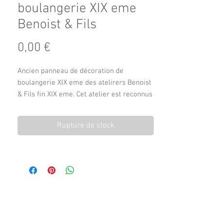
boulangerie XIX eme
Benoist & Fils
Prix
0,00 €
Ancien panneau de décoration de
boulangerie XIX eme des atelirers Benoist
& Fils fin XIX eme. Cet atelier est reconnus
et référencé dans la décoration sur verre
pour commerce et autres édifices.
Rupture de stock
Toile marouflé sur verre.
Scène paysanne de fauchage du blé
décoré de motifs floraux.
228 cm de haut
47 cm de long
1,5 cm d’épaisseur