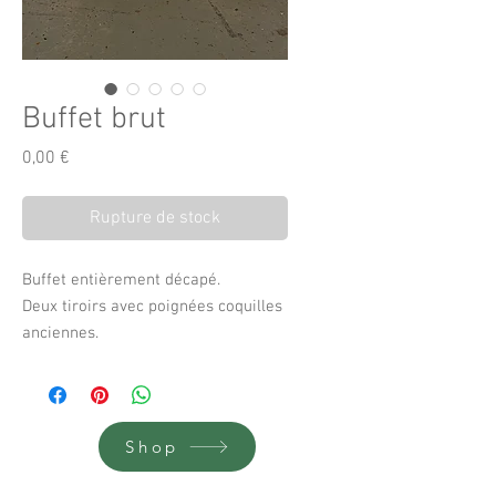
Buffet brut
Prix
0,00 €
Rupture de stock
Buffet entièrement décapé.
Deux tiroirs avec poignées coquilles
anciennes.
Beau volume de rangement.
119 cm de large
50 cm de profondeur
89 cm de haut
Shop