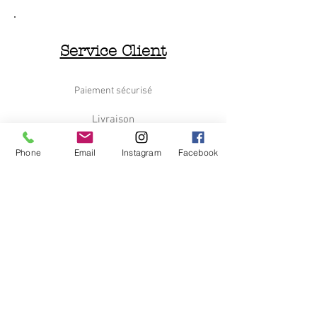
Service Client
Paiement sécurisé
Livraison
Retours et Remboursements
Phone
Email
Instagram
Facebook
Nous contacter
Le Déchineur
Qui sommes nous
C.G.V