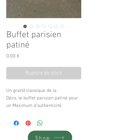
Buffet parisien
patiné
Prix
0,00 €
Rupture de stock
Un grand classique de la
Déco, le buffet parisien patiné pour
un Maximum d’authenticité.
Deux tiroirs et deux portes avec ses
deux étagères !
Un must have à placer partout dans
la maison.
Shop