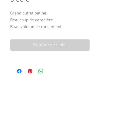
Grand buffet patiné.
Beaucoup de caractère .
Beau volume de rangement.
106 cm de longueur
43 cm de profondeur
Rupture de stock
121 cm de hauteur