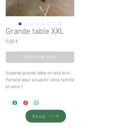
Grande table XXL
Prix
0,00 €
Rupture de stock
Superbe grande table en teck brut .
Parfaite pour accueillir votre famille
et amis !!
Elle est démontable.
La table présente une partie
légèrement creusée de quelques
mm sur 15 cm de diamètre environ
Shop
sans conséquences.