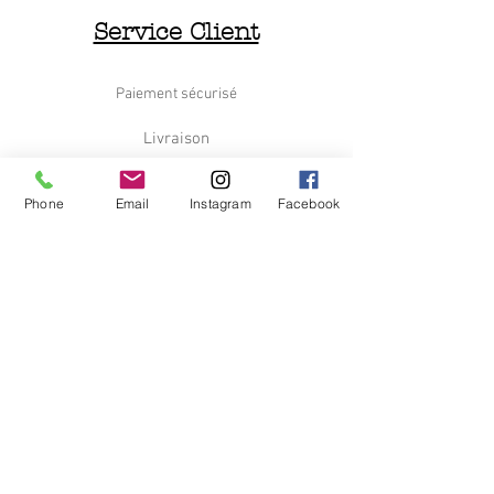
Service Client
Paiement sécurisé
Livraison
Retours et Remboursements
Phone
Email
Instagram
Facebook
Nous contacter
Le Déchineur
Qui sommes nous
C.G.V
Information