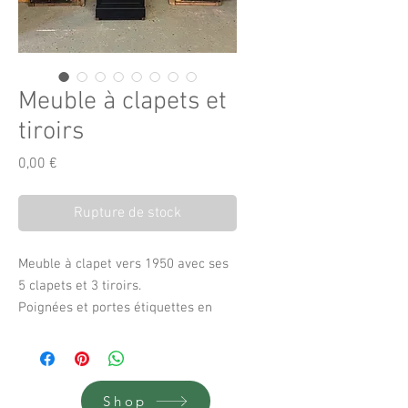
Meuble à clapets et
tiroirs
Prix
0,00 €
Rupture de stock
Meuble à clapet vers 1950 avec ses
5 clapets et 3 tiroirs.
Poignées et portes étiquettes en
laiton.
Peu d’encombrement pour un
maximum de rangement
56 cm de longueur
Shop