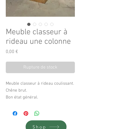
Meuble classeur à
rideau une colonne
Prix
0,00 €
Rupture de stock
Meuble classeur à rideau coulissant.
Chêne brut.
Bon état général.
Clef présente.
37 cm de profondeur
47 cm de longueur
150 cm de hauteur
Shop