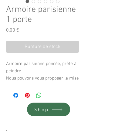
Armoire parisienne
1 porte
Prix
0,00 €
Rupture de stock
Armoire parisienne poncée, prête à
peindre.
Nous pouvons vous proposer la mise
en peinture de votre choix pour 60
euros.
Parfait dans une chambre d’enfant.
74 cm cm de long
Shop
42 cm cm de profondeur
150 cm de haut