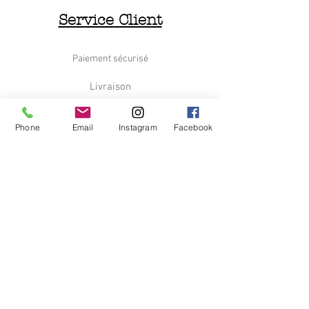
Service Client
Paiement sécurisé
Livraison
Retours et Remboursements
Phone
Email
Instagram
Facebook
Nous contacter
Le Déchineur
Qui sommes nous
C.G.V
Information