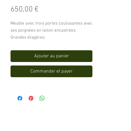
Prix
650,00 €
Meuble avec trois portes coulissantes avec
ses poignées en laiton encastrées.
Grandes étagères.
En bois brut.
176 cm de long
Ajouter au panier
42 cm de profondeur
110 cm de haut
Commander et payer