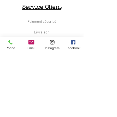
1930–50, selon les détails de
Service Client
fabrication.
•Le travail de courbure des
accoudoirs et les grandes boucles
Paiement sécurisé
ornementales sur les flancs sont
typiques de la maison Thonet.
Livraison
⸻
Retours et Remboursements
📏 Caractéristiques :
Phone
Email
Instagram
Facebook
•Matériau : bois de hêtre courbé à la
Nous contacter
vapeur
•Finition : patine claire, légèrement
Le Déchineur
blanchie par l’usure ou décapée
•Assise et dossier : cannage
Qui sommes nous
d’origine en bel état apparent
•État général : très bon (à confirmer
C.G.V
absence de jeu dans les fixations)
Dimenssions,
97 cm de haut
Information
53 cm cm de large