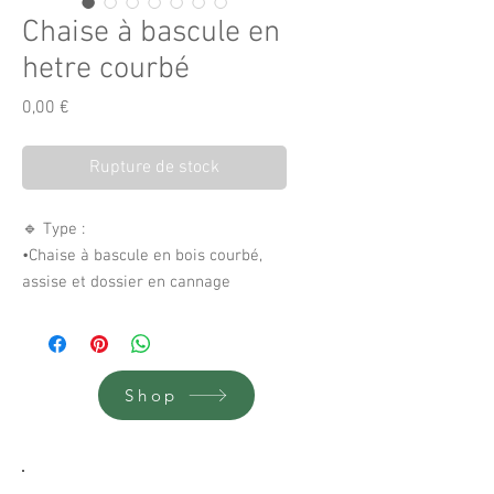
Chaise à bascule en
hetre courbé
Prix
0,00 €
Rupture de stock
🔹 Type :
•Chaise à bascule en bois courbé,
assise et dossier en cannage
naturel, pieds et accoudoirs en hêtre
cintré à la vapeur.
🔹 Origine probable :
•Style Michael Thonet (Autriche) ou
Shop
l’un de ses successeurs (Fischel,
Mundus, Kohn…).
•Peut dater de la fin XIXe à années