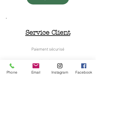
Service Client
Paiement sécurisé
Livraison
Phone
Email
Instagram
Facebook
Retours et Remboursements
Nous contacter
Le Déchineur
Qui sommes nous
C.G.V