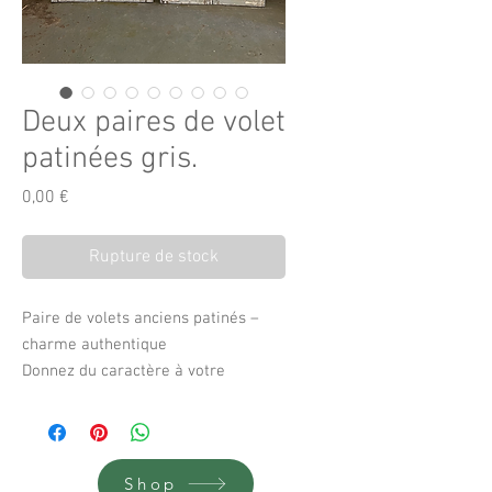
Deux paires de volet
patinées gris.
Prix
0,00 €
Rupture de stock
Paire de volets anciens patinés –
charme authentique
Donnez du caractère à votre
intérieur ou extérieur avec cette
superbe paire de volets anciens en
bois massif. Composée de quatre
panneaux articulés (deux par volet),
Shop