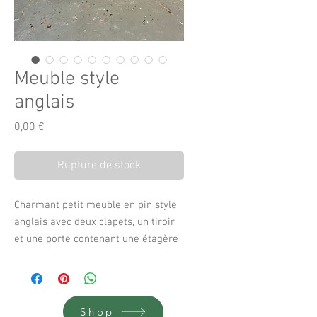
Meuble style
anglais
Prix
0,00 €
Rupture de stock
Charmant petit meuble en pin style
anglais avec deux clapets, un tiroir
et une porte contenant une étagère
réglable.
Patine bois brut légèrement
blanchie.
53 cm de profondeur
Shop