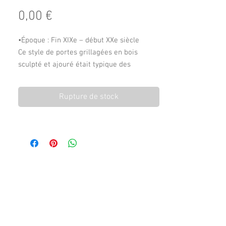
Prix
0,00 €
•Époque : Fin XIXe – début XXe siècle
Ce style de portes grillagées en bois
sculpté et ajouré était typique des
ascenseurs manuels ou semi-
automatiques qu’on trouvait dans les
Rupture de stock
immeubles haussmannien.
•Style : Belle Époque ou Art Nouveau
discret
Les volutes et le travail du bois indiquent
un design recherché, mais encore
classique — à la frontière entre
ornementation fonctionnelle et esthétique
soignée.
⸻
🛠 Caractéristiques techniques
•Bois travaillé + grillage métallique :