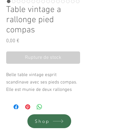
Table vintage a
rallonge pied
compas
Prix
0,00 €
Rupture de stock
Belle table vintage esprit
scandinave avec ses pieds compas.
Elle est munie de deux rallonges
également pour les jours de fêtes .
Belle dimension.
100 cm de large
170 cm de long
Shop
75 haut cm de haut
47,5 cm par rallonge