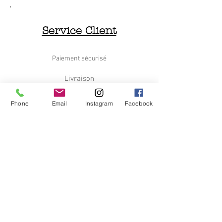
Service Client
Paiement sécurisé
Livraison
Retours et Remboursements
Phone
Email
Instagram
Facebook
Nous contacter
Le Déchineur
Qui sommes nous
C.G.V