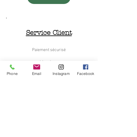
Service Client
Paiement sécurisé
Livraison
Phone
Email
Instagram
Facebook
Retours et Remboursements
Nous contacter
Le Déchineur
Qui sommes nous
C.G.V