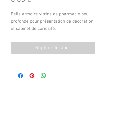
Belle armoire vitrine de pharmacie peu
profonde pour présentation de décoration
et cabinet de curiosité.
Patine beige et bleu léger.
Verres ancien étirés
Rupture de stock
200 cm de hauteur
95 cm de longueur
18 cm de profondeur